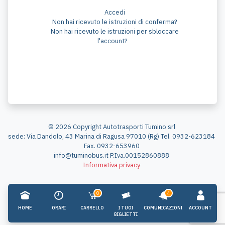
Accedi
Non hai ricevuto le istruzioni di conferma?
Non hai ricevuto le istruzioni per sbloccare
l'account?
© 2026 Copyright Autotrasporti Tumino srl
sede: Via Dandolo, 43 Marina di Ragusa 97010 (Rg) Tel. 0932-623184
Fax. 0932-653960
info@tuminobus.it P.Iva.00152860888
Informativa privacy
0
4
HOME
ORARI
CARRELLO
I TUOI
COMUNICAZIONI
ACCOUNT
BIGLIETTI